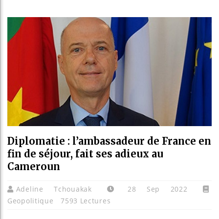
Guinée
Réform
Bénin 
Aliko 
Diplomatie : l’ambassadeur de France en
fin de séjour, fait ses adieux au
Cameroun
Adeline Tchouakak
28 Sep 2022
Geopolitique
7593 Lectures