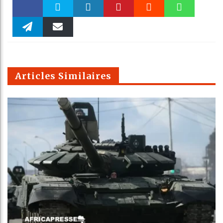
Faceboo
Twitter
linkedin
Pinteres
Reddit
WhatsAp
k
Telegra
Email
t
pt
m
Articles Similaires