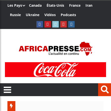
Les Pays
Canada
États-Unis
France
Iran
Russie
Ukraine
Vidéos
Podcasts
Les je