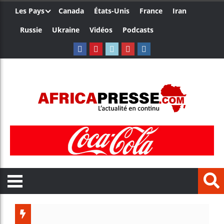
Les Pays
Canada
États-Unis
France
Iran
Russie
Ukraine
Vidéos
Podcasts
Trump 