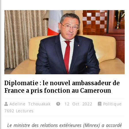
Les je
Guinée
Réforme
Bénin 
Diplomatie : le nouvel ambassadeur de
France a pris fonction au Cameroun
Adeline Tchouakak
12 Oct 2022
Politique
7692 Lectures
Le ministre des relations extérieures (Minrex) a accordé