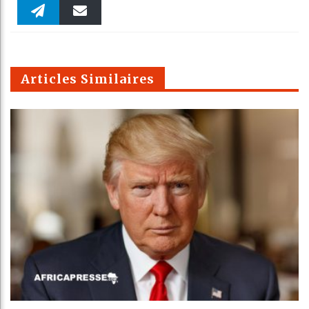
Faceboo
Twitter
linkedin
Pinteres
Reddit
WhatsAp
k
Telegra
Email
t
pt
m
Articles Similaires