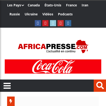
Les Pays
Canada
États-Unis
France
Iran
Russie
Ukraine
Vidéos
Podcasts
Le Camerou