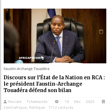
Bassirou D
Côte d’Ivo
Tunisie : 
Ceuta : Ra
Faustin-Archange Touadéra
Discours sur l’État de la Nation en RCA :
le président Faustin-Archange
Touadéra défend son bilan
Pascale Tchakounte
10 Dec 2025
Centrafrique
,
Politique
7112 Lectures