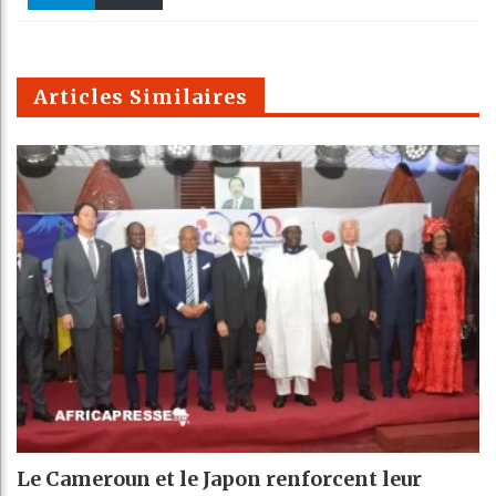
k
Telegra
Email
t
pt
m
Articles Similaires
Le Cameroun et le Japon renforcent leur