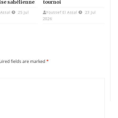
rise sahélienne
tournoi
 Assal
25 Jul
Youssef El Assal
23 Jul
2026
ired fields are marked
*