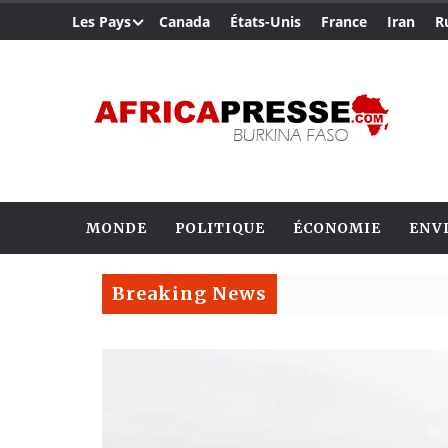
Les Pays
Canada
États-Unis
France
Iran
R
MONDE
POLITIQUE
ÉCONOMIE
ENV
Breaking News