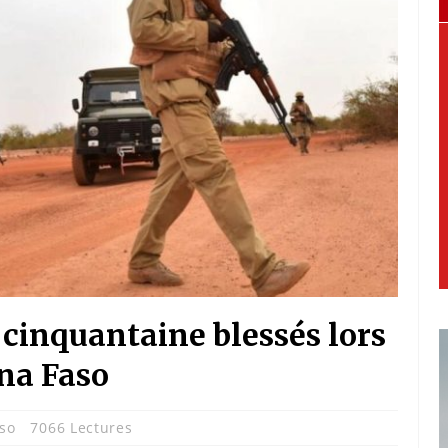
 cinquantaine blessés lors
na Faso
so
7066 Lectures