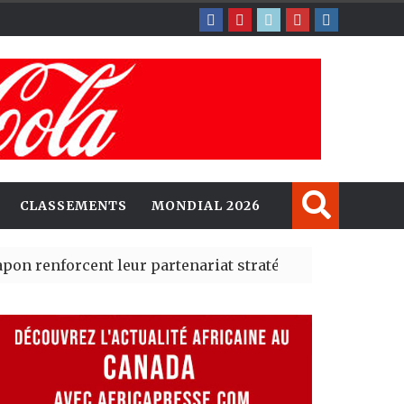
CLASSEMENTS
MONDIAL 2026
orcent leur partenariat stratégique avec un cap sur l’I
lerté Madrid des risques migratoires dès juillet
| 05 Aug 2