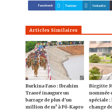
Facebook
Twitter
linkedin
Articles Similaires
Burkina Faso : Ibrahim
Birgitte 
Traoré inaugure un
nommée 
barrage de plus d’un
spéciale :
million de m³ à Pô-Kapro
change de