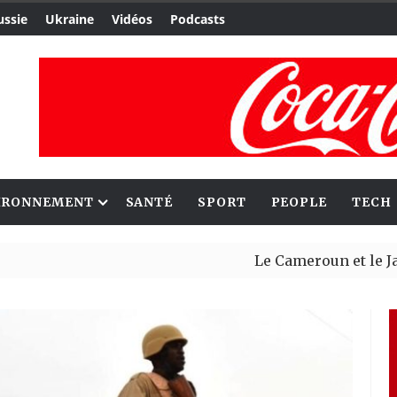
ussie
Ukraine
Vidéos
Podcasts
IRONNEMENT
SANTÉ
SPORT
PEOPLE
TECH
Le Cameroun et le Japon renf
Ceuta : Rabat affirme avoir a