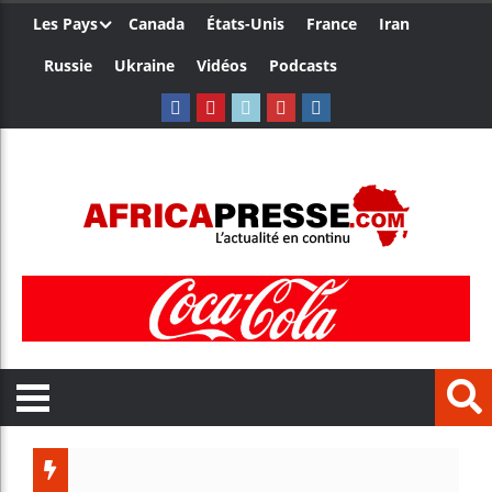
Les Pays
Canada
États-Unis
France
Iran
Russie
Ukraine
Vidéos
Podcasts
Le Camer