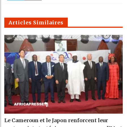
k
Telegra
Email
t
pt
m
Articles Similaires
Le Cameroun et le Japon renforcent leur