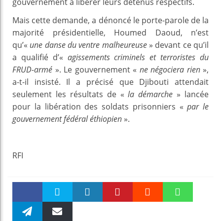
gouvernement à libérer leurs détenus respectifs.
Mais cette demande, a dénoncé le porte-parole de la
majorité présidentielle, Houmed Daoud, n’est
qu’«
une danse du ventre malheureuse
» devant ce qu’il
a qualifié d’«
agissements criminels et terroristes du
FRUD-armé
». Le gouvernement «
ne négociera rien
»,
a-t-il insisté. Il a précisé que Djibouti attendait
seulement les résultats de «
la démarche
» lancée
pour la libération des soldats prisonniers «
par le
gouvernement fédéral éthiopien
».
RFI
Faceboo
Twitter
linkedin
Pinteres
Reddit
WhatsAp