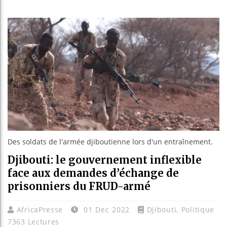
Bassirou
Côte d’I
Expulsés
Patrice 
Des soldats de l'armée djiboutienne lors d'un entraînement.
Djibouti: le gouvernement inflexible
face aux demandes d’échange de
prisonniers du FRUD-armé
AfricaPresse
01 Dec 2022
Djibouti
,
Politique
7363 Lectures