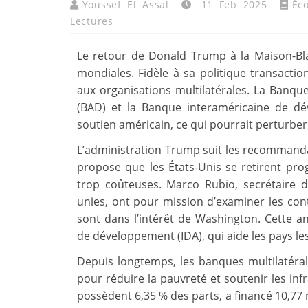
Youssef El Assal
11 Feb 2025
Éc
Lectures
Le retour de Donald Trump à la Maison-Blan
mondiales. Fidèle à sa politique transactionn
aux organisations multilatérales. La Banq
(BAD) et la Banque interaméricaine de dé
soutien américain, ce qui pourrait perturbe
L’administration Trump suit les recommanda
propose que les États-Unis se retirent prog
trop coûteuses. Marco Rubio, secrétaire d’
unies, ont pour mission d’examiner les con
sont dans l’intérêt de Washington. Cette an
de développement (IDA), qui aide les pays le
Depuis longtemps, les banques multilatéra
pour réduire la pauvreté et soutenir les inf
possèdent 6,35 % des parts, a financé 10,77 