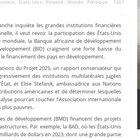
onomie
,
États-Unis
,
Finance
,
Monde
,
Politique
7207
che inquiète les grandes institutions financières
elle, il veut revoir la participation des États-Unis
ue mondiale, la Banque africaine de développement
veloppement (BID) craignent une forte baisse du
r le financement des pays en développement.
tions du Projet 2025, un rapport conservateur qui
ressivement des institutions multilatérales jugées
État, et Elise Stefanik, ambassadrice aux Nations
tributions américaines et de déterminer lesquelles
alyse pourrait toucher l’Association internationale
s plus pauvres.
les de développement (BMD) financent des projets
rastructures. Par exemple, la BAD, où les États-Unis
milliards de dollars en 2023, dont une grande partie