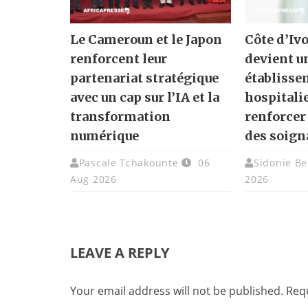
Le Cameroun et le Japon
Côte d’Ivo
renforcent leur
devient u
partenariat stratégique
établisse
avec un cap sur l’IA et la
hospitali
transformation
renforcer
numérique
des soign
Pascale Tchakounte
06
Sidonie Be
Aug 2026
2026
LEAVE A REPLY
Your email address will not be published.
Requ