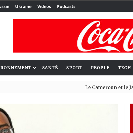
ussie
Ukraine
Vidéos
Podcasts
IRONNEMENT
SANTÉ
SPORT
PEOPLE
TECH
Le Cameroun et le Japon renfo
Ceuta : Rabat affirme avoir al