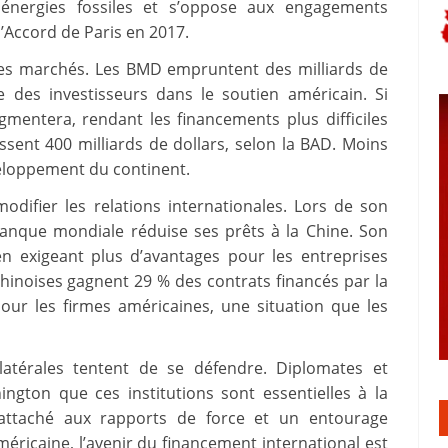
s énergies fossiles et s’oppose aux engagements
’Accord de Paris en 2017.
i les marchés. Les BMD empruntent des milliards de
 des investisseurs dans le soutien américain. Si
gmentera, rendant les financements plus difficiles
ssent 400 milliards de dollars, selon la BAD. Moins
veloppement du continent.
odifier les relations internationales. Lors de son
anque mondiale réduise ses prêts à la Chine. Son
en exigeant plus d’avantages pour les entreprises
chinoises gagnent 29 % des contrats financés par la
ur les firmes américaines, une situation que les
ilatérales tentent de se défendre. Diplomates et
gton que ces institutions sont essentielles à la
 attaché aux rapports de force et un entourage
méricaine, l’avenir du financement international est