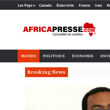
Les Pays
Canada
États-Unis
France
Iran
R
MONDE
POLITIQUE
ÉCONOMIE
ENV
Breaking News