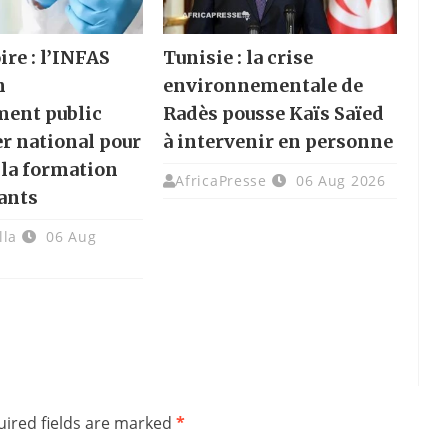
ire : l’INFAS
Tunisie : la crise
n
environnementale de
ment public
Radès pousse Kaïs Saïed
er national pour
à intervenir en personne
 la formation
AfricaPresse
06 Aug 2026
ants
lla
06 Aug
ired fields are marked
*