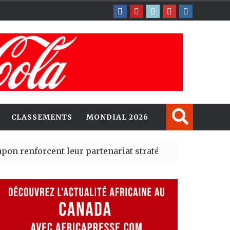
CLASSEMENTS
MONDIAL 2026
rcent leur partenariat stratégique avec un cap sur l’I
erté Madrid des risques migratoires dès juillet
| 05 Aug 2