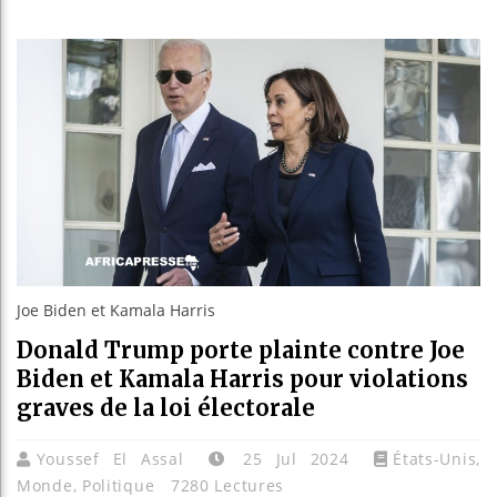
Les jeun
Guinée :
Réforme 
Bénin : 
Joe Biden et Kamala Harris
Donald Trump porte plainte contre Joe
Biden et Kamala Harris pour violations
graves de la loi électorale
Youssef El Assal
25 Jul 2024
États-Unis
,
Monde
,
Politique
7280 Lectures