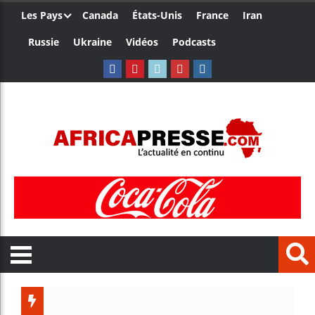
Les Pays
Canada
États-Unis
France
Iran
Russie
Ukraine
Vidéos
Podcasts
Trump n