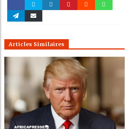
Faceboo
Twitter
linkedin
Pinteres
Reddit
WhatsAp
k
Telegra
Email
t
pt
m
Articles Similaires