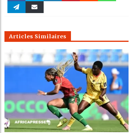
Faceboo
Twitter
linkedin
Pinteres
Reddit
WhatsAp
k
Telegra
Email
t
pt
m
Articles Similaires