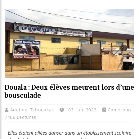
Les je
Guinée
Réform
Bénin 
Douala : Deux élèves meurent lors d’une
bousculade
Adeline Tchouakak
03 Jan 2023
Cameroun
7466 Lectures
Elles étaient allées danser dans un établissement scolaire