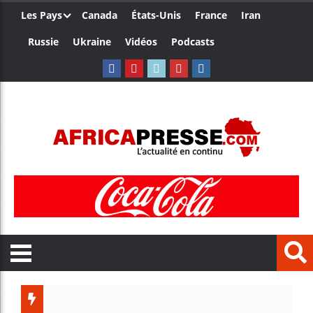
Les Pays
Canada
États-Unis
France
Iran
Russie
Ukraine
Vidéos
Podcasts
Les jeun