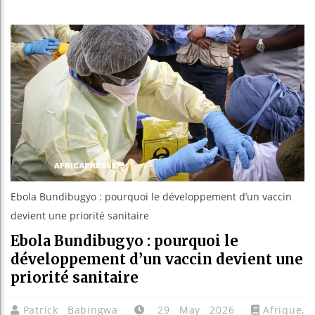
Guinée :
Réforme é
Bénin : 
Aliko Da
Ebola Bundibugyo : pourquoi le développement d’un vaccin
devient une priorité sanitaire
Ebola Bundibugyo : pourquoi le
développement d’un vaccin devient une
priorité sanitaire
Patrick Babingwa
29 May 2026
Afrique
,