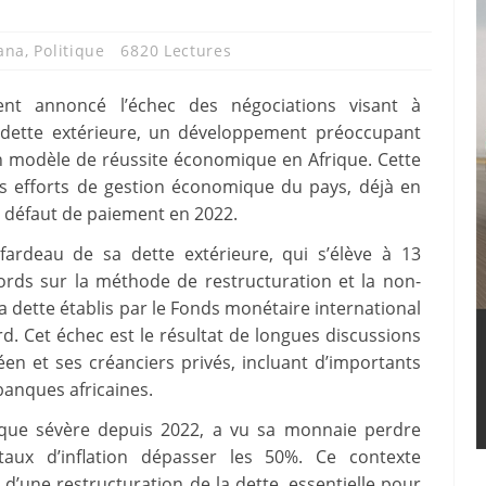
ana
,
Politique
6820 Lectures
 annoncé l’échec des négociations visant à
sa dette extérieure, un développement préoccupant
 modèle de réussite économique en Afrique. Cette
 efforts de gestion économique du pays, déjà en
on défaut de paiement en 2022.
 fardeau de sa dette extérieure, qui s’élève à 13
cords sur la méthode de restructuration et la non-
a dette établis par le Fonds monétaire international
rd. Cet échec est le résultat de longues discussions
n et ses créanciers privés, incluant d’importants
banques africaines.
ique sévère depuis 2022, a vu sa monnaie perdre
aux d’inflation dépasser les 50%. Ce contexte
 d’une restructuration de la dette, essentielle pour