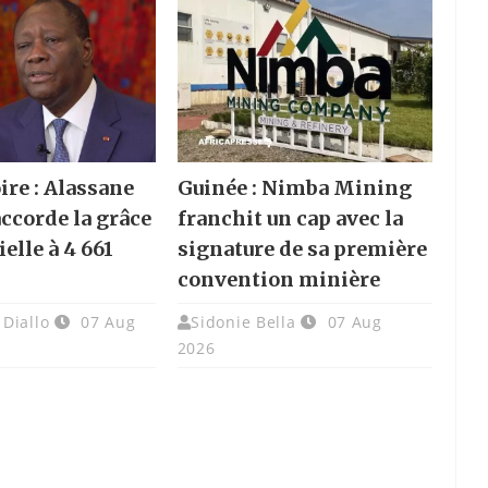
ire : Alassane
Guinée : Nimba Mining
accorde la grâce
franchit un cap avec la
elle à 4 661
signature de sa première
convention minière
Diallo
07 Aug
Sidonie Bella
07 Aug
2026