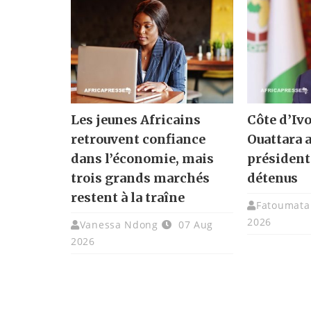
Les jeunes Africains
Côte d’Ivo
retrouvent confiance
Ouattara 
dans l’économie, mais
présidenti
trois grands marchés
détenus
restent à la traîne
Fatoumata 
2026
Vanessa Ndong
07 Aug
2026