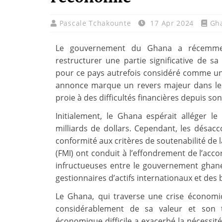
Pascale Tchakounte
17 Apr 2024
Gh
Le gouvernement du Ghana a récemment
restructurer une partie significative de 
pour ce pays autrefois considéré comme un
annonce marque un revers majeur dans les
proie à des difficultés financières depuis s
Initialement, le Ghana espérait alléger le
milliards de dollars. Cependant, les désac
conformité aux critères de soutenabilité de l
(FMI) ont conduit à l’effondrement de l’acco
infructueuses entre le gouvernement ghanée
gestionnaires d’actifs internationaux et des 
Le Ghana, qui traverse une crise économ
considérablement de sa valeur et son t
économique difficile a exacerbé la nécessité