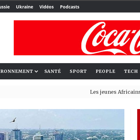
ussie
Ukraine
Vidéos
Podcasts
IRONNEMENT
SANTÉ
SPORT
PEOPLE
TECH
Les jeunes Africains retrouv
Aliko Dangote et Mark Carney