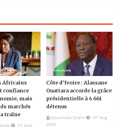
s Africains
Côte d’Ivoire : Alassane
t confiance
Ouattara accorde la grâce
onomie, mais
présidentielle à 4 661
nds marchés
détenus
la traîne
Fatoumata Diallo
07 Aug
2026
dong
07 Aug