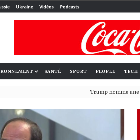
ussie
Ukraine
Vidéos
Podcasts
IRONNEMENT
SANTÉ
SPORT
PEOPLE
TECH
Trump nomme une nouvelle v
Bénin : Patrice Talon élu pré