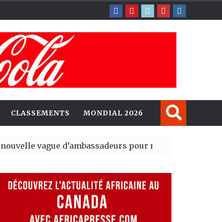
CLASSEMENTS
MONDIAL 2026
ague d’ambassadeurs pour renforcer la présence amér
sident du tout premier Sénat issu de la réforme constit