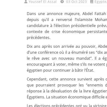
Youssef El Assal
03 Oct 2023
Égypte
Dans une annonce majeure, Abdel Fattah al
depuis qu’il a renversé l’islamiste Moh
candidature à l’élection présidentielle pré
contexte de crise économique persistante 
précédentes.
Dix ans après son arrivée au pouvoir, Abde
d’une conférence où il a énuméré ses “dix an
le rêve avec un nouveau mandat”. Il a ég
encourageant à voter, même s’ils ne votent p
égyptien pour continuer à bâtir l’État.
Cependant, cette annonce survient après d
que pourraient provoquer les “ennemis d
réponse à la dévaluation de la livre égyptie
Égyptiens. La situation économique difficile 
Les élections précédentes ont vu la victoir