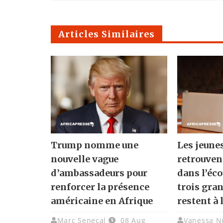
Articles Similaires
Trump nomme une
Les jeune
nouvelle vague
retrouven
d’ambassadeurs pour
dans l’éc
renforcer la présence
trois gra
américaine en Afrique
restent à 
Marc Senecal
08 Aug
Vanessa N