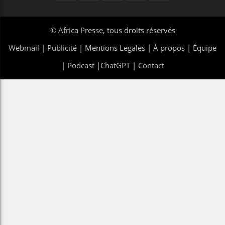
©
Africa Presse
, tous droits réservés
Webmail
|
Publicité
| Mentions Legales |
À propos
|
Équipe
|
Podcast
|
ChatGPT
|
Contact