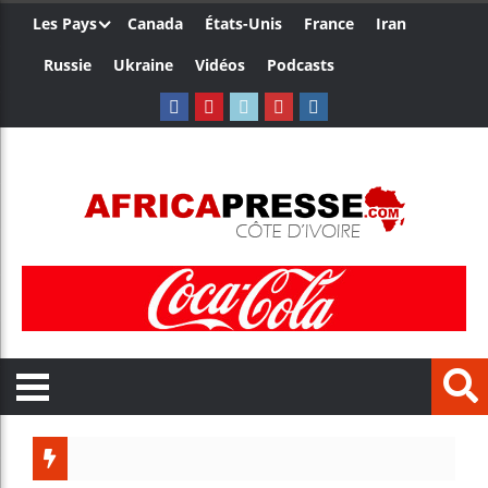
Les Pays
Canada
États-Unis
France
Iran
Russie
Ukraine
Vidéos
Podcasts
Le Came