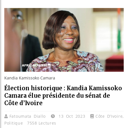
Bassiro
Côte d’I
Tunisie
Ceuta : 
Kandia Kamissoko Camara
Élection historique : Kandia Kamissoko
Camara élue présidente du sénat de
Côte d’Ivoire
Fatoumata Diallo
13 Oct 2023
Côte D’Ivoire
,
Politique
7558 Lectures