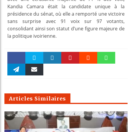
Kandia Camara était la candidate unique à la
présidence du sénat, où elle a remporté une victoire
sans surprise avec 91 voix sur 97 votants,
consolidant ainsi son statut d’une figure majeure de
la politique ivoirienne.
Faceboo
Twitter
linkedin
Pinteres
Reddit
WhatsAp
k
Telegra
Email
t
pt
m
Articles Similaires