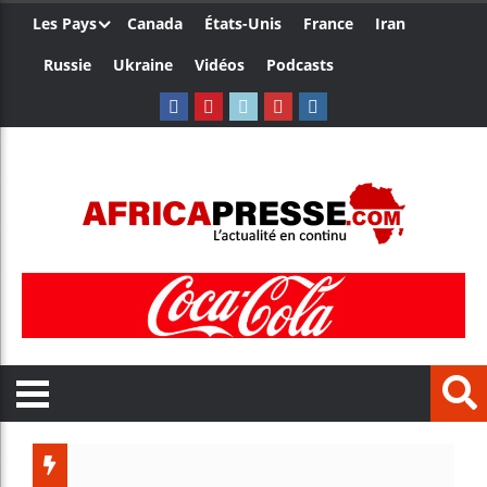
Les Pays
Canada
États-Unis
France
Iran
Russie
Ukraine
Vidéos
Podcasts
Le Cam