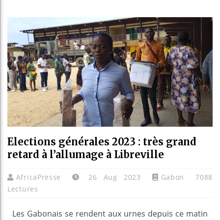
Bassir
Côte d
Tunisi
Ceuta 
Elections générales 2023 : très grand
retard à l’allumage à Libreville
AfricaPresse
26 Aug 2023
Gabon
7088
Lectures
Les Gabonais se rendent aux urnes depuis ce matin