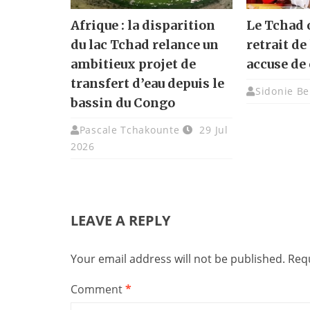
Afrique : la disparition
Le Tchad o
du lac Tchad relance un
retrait de 
ambitieux projet de
accuse de 
transfert d’eau depuis le
Sidonie Be
bassin du Congo
Pascale Tchakounte
29 Jul
2026
LEAVE A REPLY
Your email address will not be published.
Requ
Comment
*