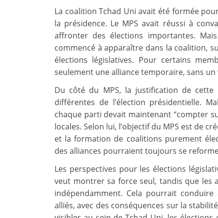
La coalition Tchad Uni avait été formée pou
la présidence. Le MPS avait réussi à conva
affronter des élections importantes. Mais 
commencé à apparaître dans la coalition, s
élections législatives. Pour certains mem
seulement une alliance temporaire, sans un 
Du côté du MPS, la justification de cette 
différentes de l’élection présidentielle
chaque parti devait maintenant “compter sur
locales. Selon lui, l’objectif du MPS est de 
et la formation de coalitions purement électo
des alliances pourraient toujours se reforme
Les perspectives pour les élections législa
veut montrer sa force seul, tandis que les a
indépendamment. Cela pourrait conduire 
alliés, avec des conséquences sur la stabilit
visibles au sein de Tchad Uni, les électio