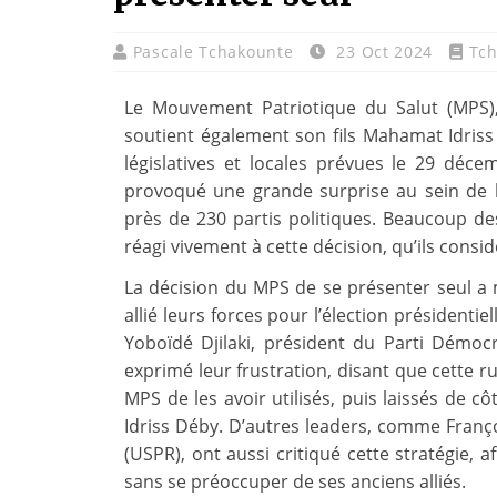
Pascale Tchakounte
23 Oct 2024
Tc
Le Mouvement Patriotique du Salut (MPS), 
soutient également son fils Mahamat Idriss
législatives et locales prévues le 29 déce
provoqué une grande surprise au sein de la
près de 230 partis politiques. Beaucoup de
réagi vivement à cette décision, qu’ils cons
La décision du MPS de se présenter seul a m
allié leurs forces pour l’élection président
Yoboïdé Djilaki, président du Parti Démocr
exprimé leur frustration, disant que cette rupt
MPS de les avoir utilisés, puis laissés de cô
Idriss Déby. D’autres leaders, comme Franç
(USPR), ont aussi critiqué cette stratégie, 
sans se préoccuper de ses anciens alliés.