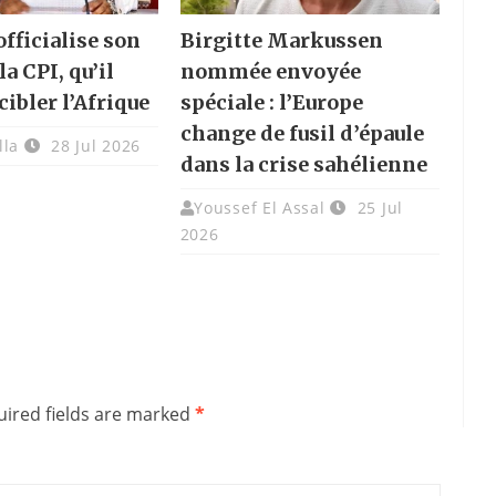
fficialise son
Birgitte Markussen
la CPI, qu’il
nommée envoyée
cibler l’Afrique
spéciale : l’Europe
change de fusil d’épaule
lla
28 Jul 2026
dans la crise sahélienne
Youssef El Assal
25 Jul
2026
ired fields are marked
*