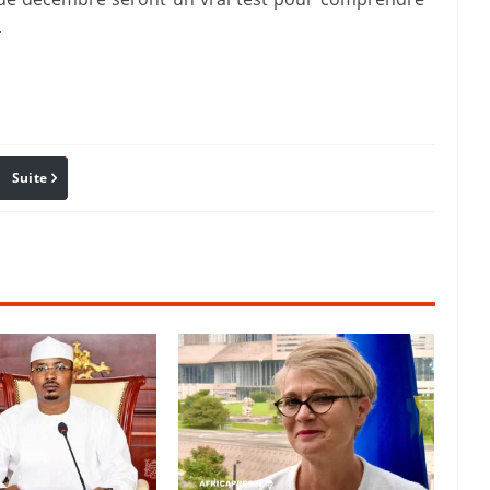
.
Suite
Pinterest
Reddit
Email