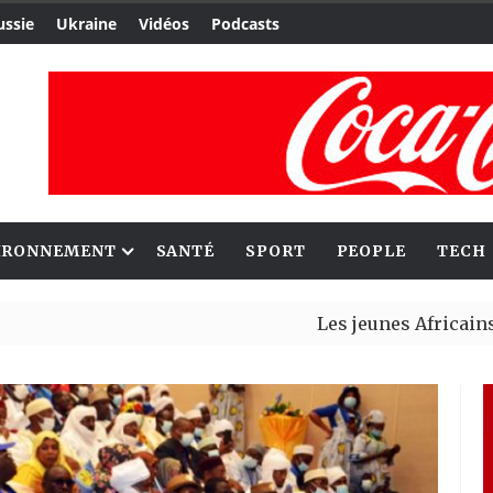
ussie
Ukraine
Vidéos
Podcasts
IRONNEMENT
SANTÉ
SPORT
PEOPLE
TECH
Les jeunes Africains retrouve
Aliko Dangote et Mark Carney 