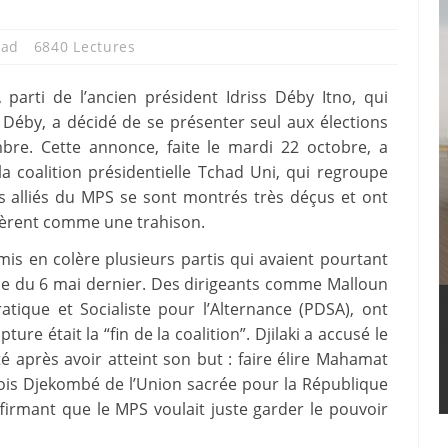
had
6840 Lectures
parti de l’ancien président Idriss Déby Itno, qui
 Déby, a décidé de se présenter seul aux élections
mbre. Cette annonce, faite le mardi 22 octobre, a
 coalition présidentielle Tchad Uni, qui regroupe
s alliés du MPS se sont montrés très déçus et ont
idèrent comme une trahison.
is en colère plusieurs partis qui avaient pourtant
ielle du 6 mai dernier. Des dirigeants comme Malloun
atique et Socialiste pour l’Alternance (PDSA), ont
ure était la “fin de la coalition”. Djilaki a accusé le
té après avoir atteint son but : faire élire Mahamat
ois Djekombé de l’Union sacrée pour la République
affirmant que le MPS voulait juste garder le pouvoir