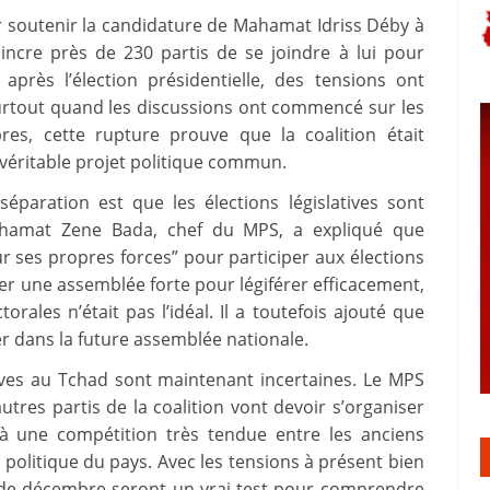
r soutenir la candidature de Mahamat Idriss Déby à
incre près de 230 partis de se joindre à lui pour
après l’élection présidentielle, des tensions ont
urtout quand les discussions ont commencé sur les
bres, cette rupture prouve que la coalition était
véritable projet politique commun.
séparation est que les élections législatives sont
. Mahamat Zene Bada, chef du MPS, a expliqué que
 ses propres forces” pour participer aux élections
créer une assemblée forte pour légiférer efficacement,
rales n’était pas l’idéal. Il a toutefois ajouté que
r dans la future assemblée nationale.
tives au Tchad sont maintenant incertaines. Le MPS
utres partis de la coalition vont devoir s’organiser
à une compétition très tendue entre les anciens
é politique du pays. Avec les tensions à présent bien
ns de décembre seront un vrai test pour comprendre