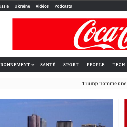
ussie
Ukraine
Vidéos
Podcasts
IRONNEMENT
SANTÉ
SPORT
PEOPLE
TECH
Trump nomme une nouvelle v
Bénin : Patrice Talon élu pré