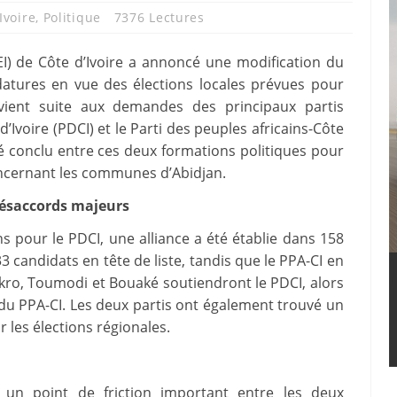
Ivoire
,
Politique
7376 Lectures
I) de Côte d’Ivoire a annoncé une modification du
idatures en vue des élections locales prévues pour
rvient suite aux demandes des principaux partis
’Ivoire (PDCI) et le Parti des peuples africains-Côte
été conclu entre ces deux formations politiques pour
oncernant les communes d’Abidjan.
 désaccords majeurs
s pour le PDCI, une alliance a été établie dans 158
 candidats en tête de liste, tandis que le PPA-CI en
ro, Toumodi et Bouaké soutiendront le PDCI, alors
r du PPA-CI. Les deux partis ont également trouvé un
 les élections régionales.
n
e un point de friction important entre les deux