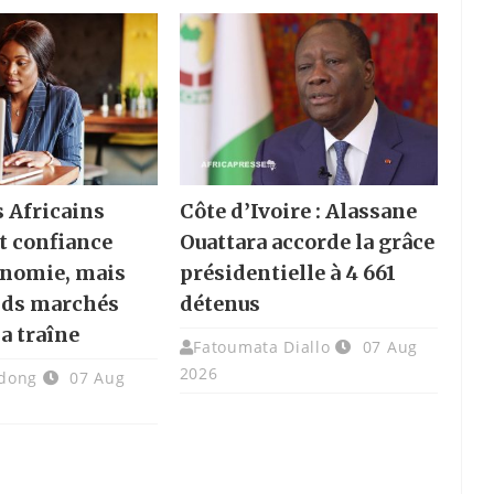
s Africains
Côte d’Ivoire : Alassane
t confiance
Ouattara accorde la grâce
onomie, mais
présidentielle à 4 661
nds marchés
détenus
la traîne
Fatoumata Diallo
07 Aug
2026
dong
07 Aug