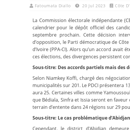
Fatoumata Diallo
20 Jul 2023
Côte D’
La Commission électorale indépendante (CE
calendrier pour le dépôt officiel des cand
septembre prochain. Cette décision inte
d’opposition, le Parti démocratique de Côte d
d’Ivoire (PPA-CI). Alors qu’un accord avait 
ces élections, des divergences persistent c
Sous-titre: Des accords partiels mais des
Selon Niamkey Koffi, chargé des négociation
municipalités sur 201. Le PDCI présentera 133
aura 25. Certaines villes comme Yamoussouk
que Bédiala, Sinfra et Issia seront en faveu
terrain d’entente dans 24 régions sur 29 pour
Sous-titre: Le cas problématique d’Abidja
Cependant, le district d’Abidjan demeur