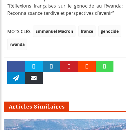
“Réflexions françaises sur le génocide au Rwanda:
Reconnaissance tardive et perspectives d’avenir”
Emmanuel Macron
france
genocide
MOTS CLÉS
rwanda
Faceboo
Twitter
linkedin
Pinteres
Reddit
WhatsAp
k
Telegra
Email
t
pt
m
Articles Similaires