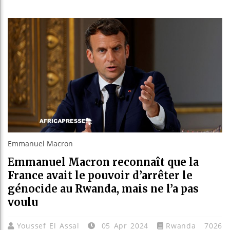
Réforme 
Bénin : 
Aliko Da
Emmanuel Macron
Emmanuel Macron reconnaît que la
France avait le pouvoir d’arrêter le
génocide au Rwanda, mais ne l’a pas
voulu
Youssef El Assal
05 Apr 2024
Rwanda
7026