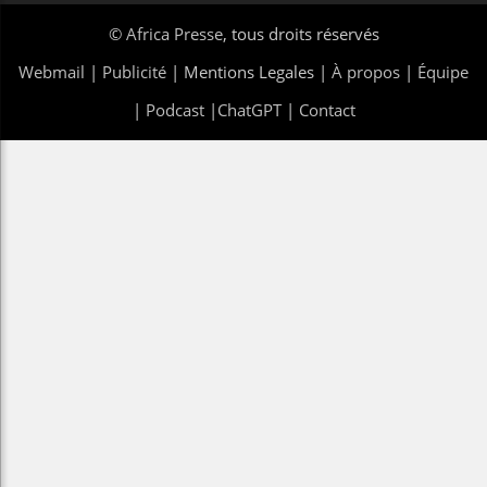
©
Africa Presse
, tous droits réservés
Webmail
|
Publicité
| Mentions Legales |
À propos
|
Équipe
|
Podcast
|
ChatGPT
|
Contact