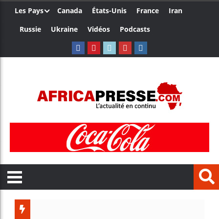
Les Pays
Canada
États-Unis
France
Iran
Russie
Ukraine
Vidéos
Podcasts
Côte d’I