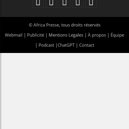
©
Africa Presse
, tous droits réservés
Webmail
|
Publicité
| Mentions Legales |
À propos
|
Équipe
|
Podcast
|
ChatGPT
|
Contact