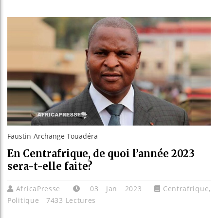
Réparatio
Canada :
Reboisem
Faustin-Archange Touadéra
En Centrafrique, de quoi l’année 2023
sera-t-elle faite?
AfricaPresse
03 Jan 2023
Centrafrique
,
Politique
7433 Lectures