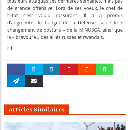
plusieurs attaques ces dernières semaines, mais pas
de grande offensive. Lors de ses voeux, le chef de
l’Etat s’est voulu rassurant. Il a a promis
d’augmenter le budget de la Défense, salué le «
changement de posture » de la MINUSCA, ainsi que
la « bravoure » des alliés russes et rwandais.
rfi
Faceboo
Twitter
linkedin
Pinteres
Reddit
WhatsAp
k
Telegra
Email
t
pt
m
Articles Similaires