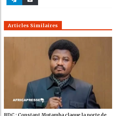
Twitter
linkedin
Pinteres
Reddit
WhatsAp
k
Telegra
Email
t
pt
m
Articles Similaires
RDC : Constant Mutamba claque la porte de