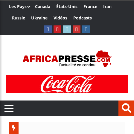
Les Pays
Canada
États-Unis
France
Iran
Russie
Ukraine
Vidéos
Podcasts
Ceuta : 