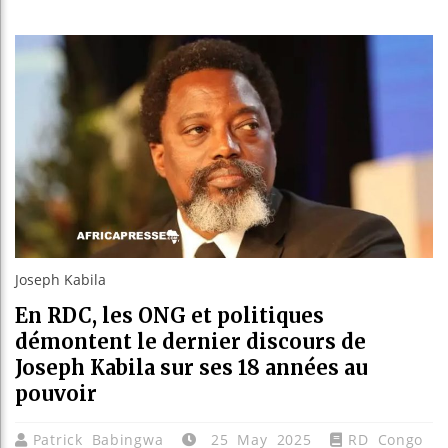
Réparati
Canada :
Reboisem
Joseph Kabila
En RDC, les ONG et politiques
démontent le dernier discours de
Joseph Kabila sur ses 18 années au
pouvoir
Patrick Babingwa
25 May 2025
RD Congo