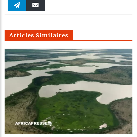
Faceboo
Twitter
linkedin
Pinteres
Reddit
WhatsAp
k
Telegra
Email
t
pt
m
Articles Similaires