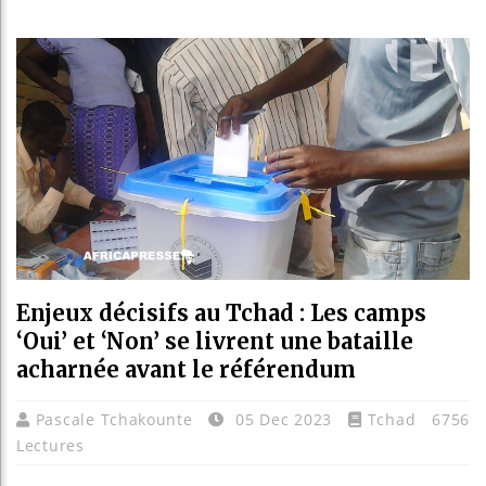
Réparat
Canada 
Reboise
Enjeux décisifs au Tchad : Les camps
‘Oui’ et ‘Non’ se livrent une bataille
acharnée avant le référendum
Pascale Tchakounte
05 Dec 2023
Tchad
6756
Lectures