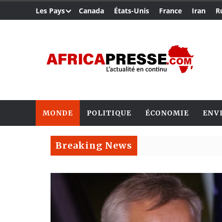
Les Pays
Canada
États-Unis
France
Iran
R
MONDE
POLITIQUE
ÉCONOMIE
ENV
Breaking News