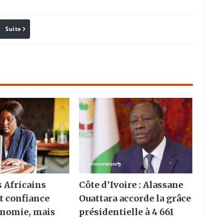
Suite
Pinterest
Reddit
Email
s Africains
Côte d’Ivoire : Alassane
t confiance
Ouattara accorde la grâce
onomie, mais
présidentielle à 4 661