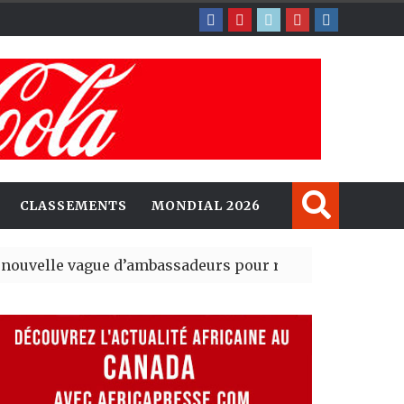
CLASSEMENTS
MONDIAL 2026
gue d’ambassadeurs pour renforcer la présence améri
sident du tout premier Sénat issu de la réforme constitu