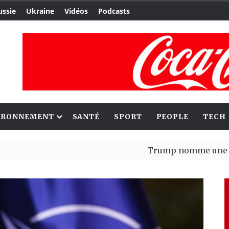
ussie
Ukraine
Vidéos
Podcasts
IRONNEMENT
SANTÉ
SPORT
PEOPLE
TECH
Trump nomme une nouvelle va
Bénin : Patrice Talon élu pré