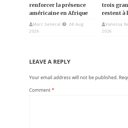
renforcer la présence
trois gra
américaine en Afrique
restent à 
Marc Senecal
08 Aug
Vanessa N
2026
2026
LEAVE A REPLY
Your email address will not be published.
Requ
Comment
*