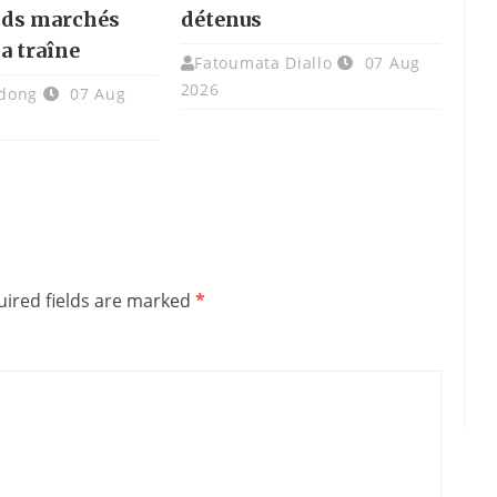
nds marchés
détenus
la traîne
Fatoumata Diallo
07 Aug
2026
dong
07 Aug
ired fields are marked
*