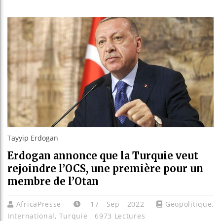
Réparati
Canada 
Reboise
Tayyip Erdogan
Erdogan annonce que la Turquie veut
rejoindre l’OCS, une première pour un
membre de l’Otan
AfricaPresse
17 Sep 2022
Geopolitique
,
International
,
Turquie
6973 Lectures