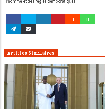
l’homme et des règles démocratiques.
Faceboo
Twitter
linkedin
Pinteres
Reddit
WhatsAp
k
Telegra
Email
t
pt
m
Articles Similaires