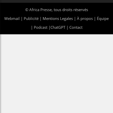
©
Africa Presse
, tous droits réservés
Webmail
|
Publicité
| Mentions Legales |
À propos
|
Équipe
|
Podcast
|
ChatGPT
|
Contact