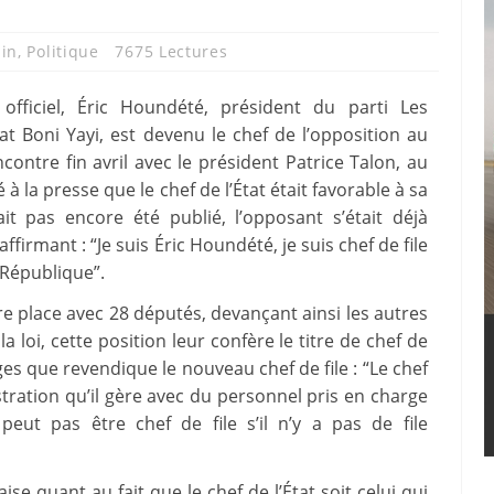
in
,
Politique
7675 Lectures
fficiel, Éric Houndété, président du parti Les
at Boni Yayi, est devenu le chef de l’opposition au
contre fin avril avec le président Patrice Talon, au
à la presse que le chef de l’État était favorable à sa
ait pas encore été publié, l’opposant s’était déjà
ffirmant : “Je suis Éric Houndété, je suis chef de file
 République”.
e place avec 28 députés, devançant ainsi les autres
a loi, cette position leur confère le titre de chef de
es que revendique le nouveau chef de file : “Le chef
stration qu’il gère avec du personnel pris en charge
eut pas être chef de file s’il n’y a pas de file
 quant au fait que le chef de l’État soit celui qui