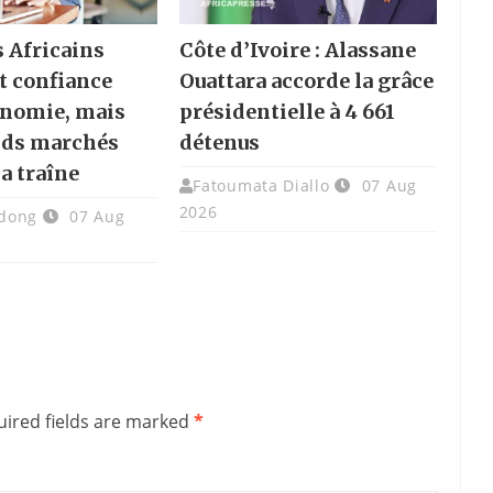
s Africains
Côte d’Ivoire : Alassane
t confiance
Ouattara accorde la grâce
onomie, mais
présidentielle à 4 661
nds marchés
détenus
la traîne
Fatoumata Diallo
07 Aug
2026
dong
07 Aug
ired fields are marked
*