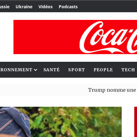
ussie
Ukraine
Vidéos
Podcasts
IRONNEMENT
SANTÉ
SPORT
PEOPLE
TECH
Trump nomme une nouvelle v
Bénin : Patrice Talon élu pré