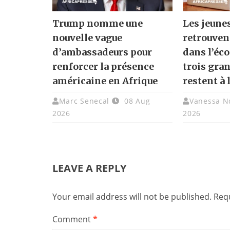
Trump nomme une
Les jeune
nouvelle vague
retrouven
d’ambassadeurs pour
dans l’éc
renforcer la présence
trois gra
américaine en Afrique
restent à 
Marc Senecal
08 Aug
Vanessa N
2026
2026
LEAVE A REPLY
Your email address will not be published.
Requ
Comment
*