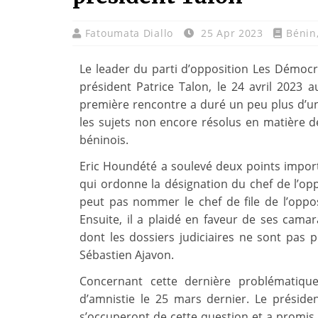
Fatoumata Diallo
25 Apr 2023
Bénin
Le leader du parti d’opposition Les Démocr
président Patrice Talon, le 24 avril 2023 
première rencontre a duré un peu plus d’u
les sujets non encore résolus en matière d
béninois.
Eric Houndété a soulevé deux points importa
qui ordonne la désignation du chef de l’oppo
peut pas nommer le chef de file de l’opposi
Ensuite, il a plaidé en faveur de ses cam
dont les dossiers judiciaires ne sont pas
Sébastien Ajavon.
Concernant cette dernière problématique
d’amnistie le 25 mars dernier. Le préside
s’occuperont de cette question et a promis q