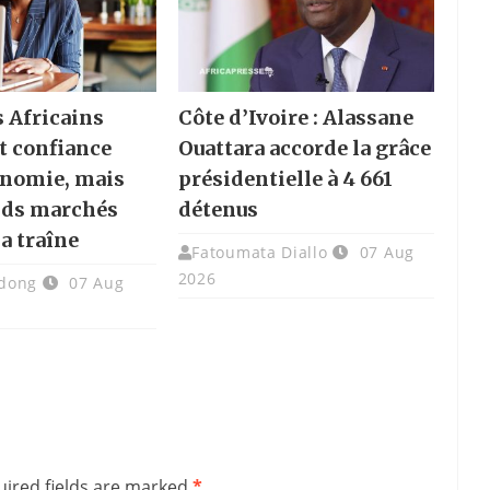
s Africains
Côte d’Ivoire : Alassane
t confiance
Ouattara accorde la grâce
onomie, mais
présidentielle à 4 661
nds marchés
détenus
la traîne
Fatoumata Diallo
07 Aug
2026
dong
07 Aug
ired fields are marked
*