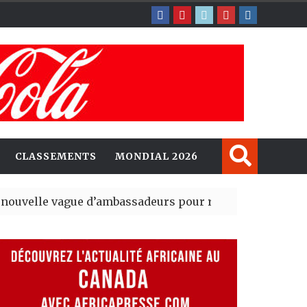
CLASSEMENTS
MONDIAL 2026
ague d’ambassadeurs pour renforcer la présence amér
sident du tout premier Sénat issu de la réforme constit