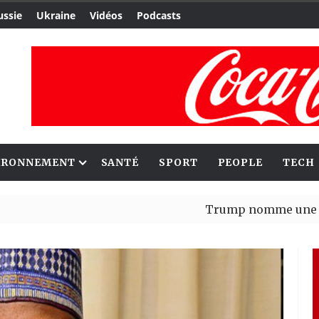
ussie
Ukraine
Vidéos
Podcasts
IRONNEMENT
SANTÉ
SPORT
PEOPLE
TECH
Trump nomme une nouvelle v
Bénin : Patrice Talon élu pré