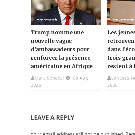
Trump nomme une
Les jeune
nouvelle vague
retrouven
d’ambassadeurs pour
dans l’éc
renforcer la présence
trois gra
américaine en Afrique
restent à 
Marc Senecal
08 Aug
Vanessa N
2026
2026
LEAVE A REPLY
Your email address will not be published.
Requ