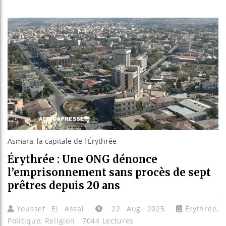
Les jeun
Guinée :
Réforme é
Bénin : 
Asmara, la capitale de l'Érythrée
Érythrée : Une ONG dénonce
l’emprisonnement sans procès de sept
prêtres depuis 20 ans
Youssef El Assal
22 Aug 2025
Érythrée
,
Politique
,
Religion
7044 Lectures