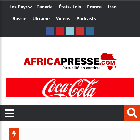
Les Pays
Canada
États-Unis
France
Iran
Russie
Ukraine
Vidéos
Podcasts
Trump no