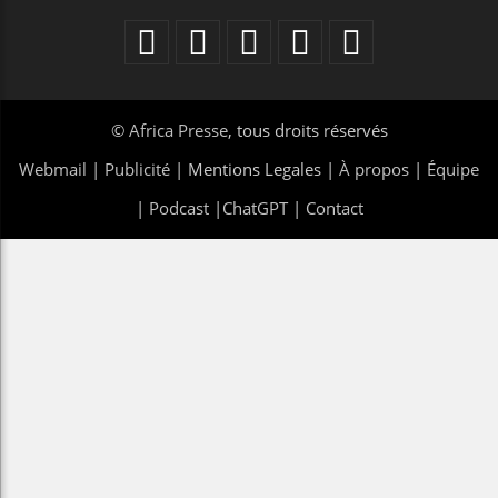
©
Africa Presse
, tous droits réservés
Webmail
|
Publicité
| Mentions Legales |
À propos
|
Équipe
|
Podcast
|
ChatGPT
|
Contact