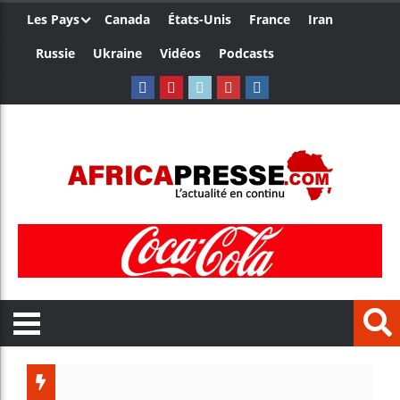
Les Pays
Canada
États-Unis
France
Iran
Russie
Ukraine
Vidéos
Podcasts
Côte d’I