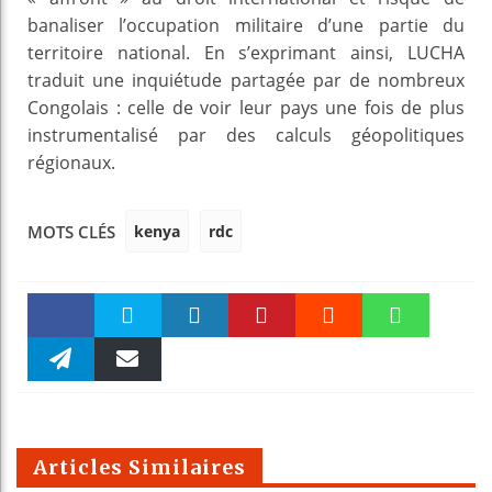
banaliser l’occupation militaire d’une partie du
territoire national. En s’exprimant ainsi, LUCHA
traduit une inquiétude partagée par de nombreux
Congolais : celle de voir leur pays une fois de plus
instrumentalisé par des calculs géopolitiques
régionaux.
kenya
rdc
MOTS CLÉS
Faceboo
Twitter
linkedin
Pinteres
Reddit
WhatsAp
k
Telegra
Email
t
pt
m
Articles Similaires