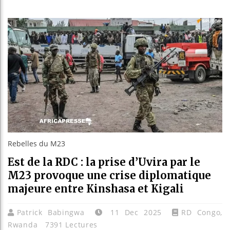
Réforme él
Bénin : Pa
Aliko Dan
Rebelles du M23
Est de la RDC : la prise d’Uvira par le
M23 provoque une crise diplomatique
majeure entre Kinshasa et Kigali
Patrick Babingwa
11 Dec 2025
RD Congo
,
Rwanda
7391 Lectures