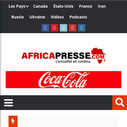
Les Pays
Canada
États-Unis
France
Iran
Russie
Ukraine
Vidéos
Podcasts
Côte d’Ivo