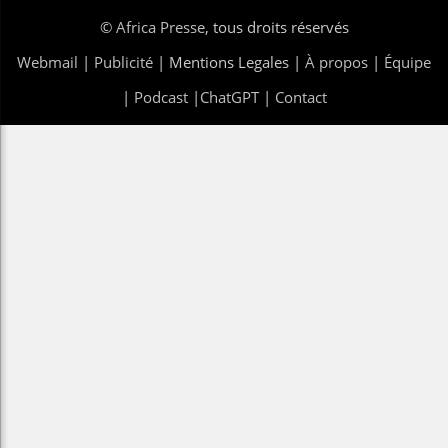
©
Africa Presse
, tous droits réservés
Webmail
|
Publicité
| Mentions Legales |
À propos
|
Équipe
|
Podcast
|
ChatGPT
|
Contact