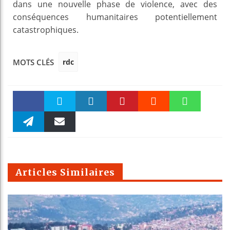
dans une nouvelle phase de violence, avec des
conséquences humanitaires potentiellement
catastrophiques.
rdc
MOTS CLÉS
Faceboo
Twitter
linkedin
Pinteres
Reddit
WhatsAp
k
Telegra
Email
t
pt
m
Articles Similaires