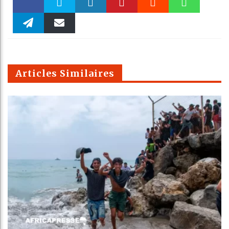
Faceboo
Twitter
linkedin
Pinteres
Reddit
WhatsAp
k
Telegra
Email
t
pt
m
Articles Similaires