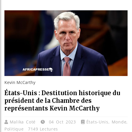
Réparati
Canada :
Reboisem
Kevin McCarthy
États-Unis : Destitution historique du
président de la Chambre des
représentants Kevin McCarthy
Malika Coté
04 Oct 2023
États-Unis
,
Monde
,
Politique
7149 Lectures