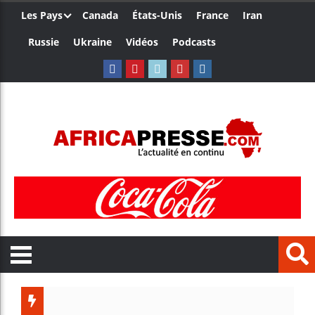
Les Pays
Canada
États-Unis
France
Iran
Russie
Ukraine
Vidéos
Podcasts
Ceuta : Ra