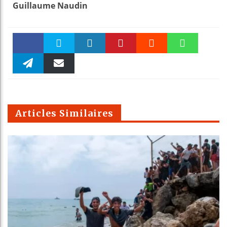
Guillaume Naudin
Faceboo
Twitter
linkedin
Pinteres
Reddit
WhatsAp
k
Telegra
Email
t
pt
m
Articles Similaires