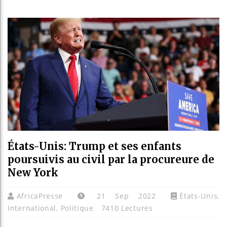
Réparation
Canada : 
Reboisemen
États-Unis: Trump et ses enfants
poursuivis au civil par la procureure de
New York
AfricaPresse
21 Sep 2022
États-Unis
,
International
,
Politique
7410 Lectures