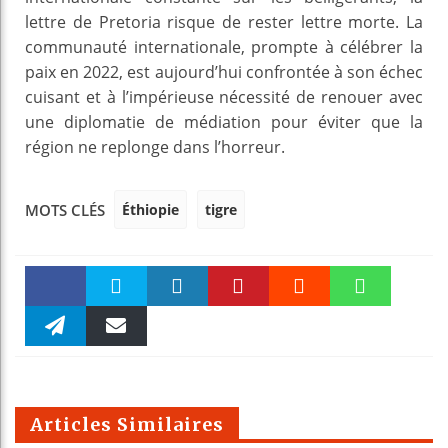
lettre de Pretoria risque de rester lettre morte. La
communauté internationale, prompte à célébrer la
paix en 2022, est aujourd’hui confrontée à son échec
cuisant et à l’impérieuse nécessité de renouer avec
une diplomatie de médiation pour éviter que la
région ne replonge dans l’horreur.
Éthiopie
tigre
MOTS CLÉS
Faceboo
Twitter
linkedin
Pinteres
Reddit
WhatsAp
k
Telegra
Email
t
pt
m
Articles Similaires