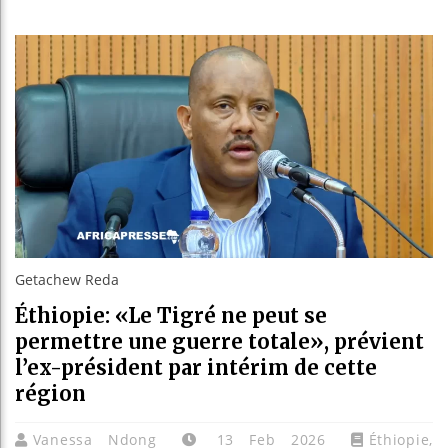
Réparati
Canada :
Reboisem
Getachew Reda
Éthiopie: «Le Tigré ne peut se
permettre une guerre totale», prévient
l’ex-président par intérim de cette
région
Vanessa Ndong
13 Feb 2026
Éthiopie
,