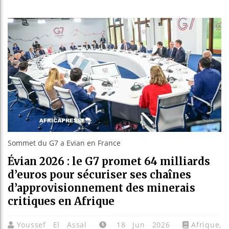
Guinée : Ni
Réforme élec
Bénin : Patr
Aliko Dango
Sommet du G7 a Evian en France
Évian 2026 : le G7 promet 64 milliards
d’euros pour sécuriser ses chaînes
d’approvisionnement des minerais
critiques en Afrique
Youssef El Assal
18 Jun 2026
Afrique
,