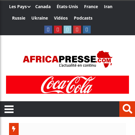
Les Pays
Canada
États-Unis
France
Iran
Russie
Ukraine
Vidéos
Podcasts
Trump 