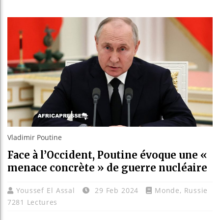
Les jeu
Guinée
Réforme
Bénin :
Vladimir Poutine
Face à l’Occident, Poutine évoque une «
menace concrète » de guerre nucléaire
Youssef El Assal
29 Feb 2024
Monde
,
Russie
7281 Lectures