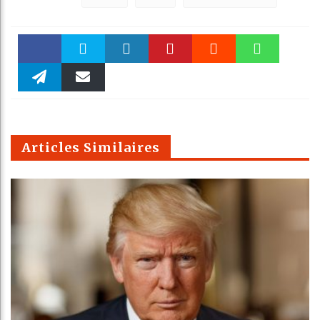
Faceboo
Twitter
linkedin
Pinteres
Reddit
WhatsAp
k
Telegra
Email
t
pt
m
Articles Similaires