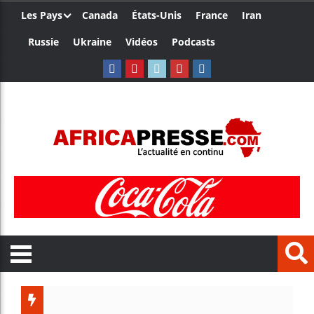
Les Pays
Canada
États-Unis
France
Iran
Russie
Ukraine
Vidéos
Podcasts
Le Camero