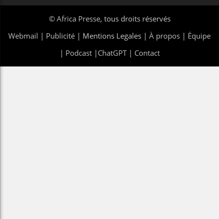
©
Africa Presse
, tous droits réservés
Webmail
|
Publicité
| Mentions Legales |
À propos
|
Équipe
|
Podcast
|
ChatGPT
|
Contact