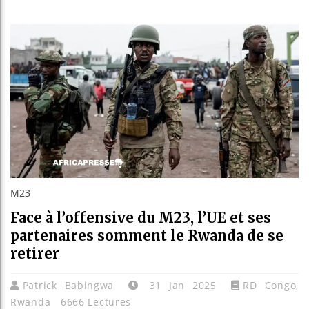
Bassirou 
Côte d’Ivo
Tunisie :
Ceuta : Ra
M23
Face à l’offensive du M23, l’UE et ses
partenaires somment le Rwanda de se
retirer
Patrick Babingwa
31 Jan 2025
RD Congo
,
Rwanda
6666 Lectures