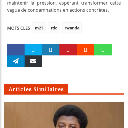
maintenir la pression, espérant transformer cette
vague de condamnations en actions concrètes.
m23
rdc
rwanda
MOTS CLÉS
Faceboo
Twitter
linkedin
Pinteres
Reddit
WhatsAp
k
Telegra
Email
t
pt
m
Articles Similaires