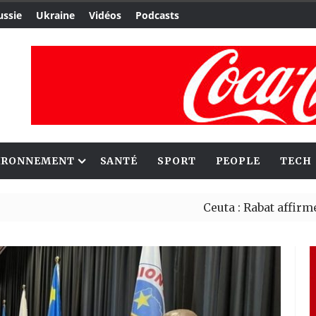
ussie
Ukraine
Vidéos
Podcasts
IRONNEMENT
SANTÉ
SPORT
PEOPLE
TECH
Ceuta : Rabat affirme avoir al
Reboisement : l’Éthiopie étab