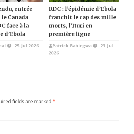
endu, entrée
RDC : l’épidémie d’Ebola
: le Canada
franchit le cap des mille
DC face à la
morts, l’Ituri en
e d’Ebola
première ligne
cal
25 Jul 2026
Patrick Babingwa
23 Jul
2026
ired fields are marked
*