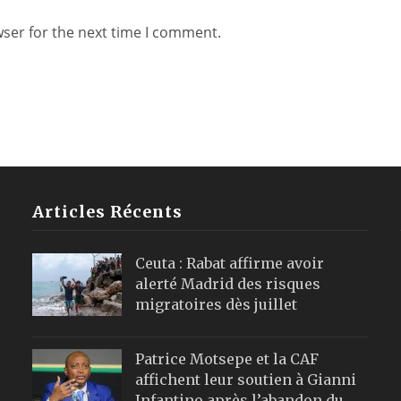
wser for the next time I comment.
Articles Récents
Ceuta : Rabat affirme avoir
alerté Madrid des risques
migratoires dès juillet
Patrice Motsepe et la CAF
affichent leur soutien à Gianni
Infantino après l’abandon du