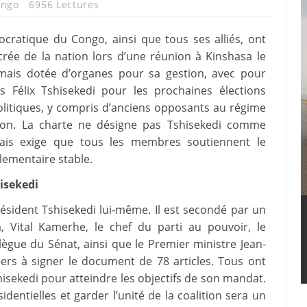
ongo
6956 Lectures
ocratique du Congo, ainsi que tous ses alliés, ont
crée de la nation lors d’une réunion à Kinshasa le
ormais dotée d’organes pour sa gestion, avec pour
is Félix Tshisekedi pour les prochaines élections
politiques, y compris d’anciens opposants au régime
ition. La charte ne désigne pas Tshisekedi comme
 mais exige que tous les membres soutiennent le
lementaire stable.
hisekedi
président Tshisekedi lui-même. Il est secondé par un
 Vital Kamerhe, le chef du parti au pouvoir, le
lègue du Sénat, ainsi que le Premier ministre Jean-
ers à signer le document de 78 articles. Tous ont
hisekedi pour atteindre les objectifs de son mandat.
dentielles et garder l’unité de la coalition sera un