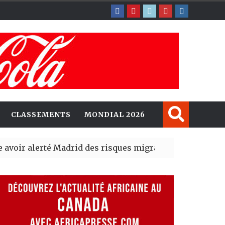
CLASSEMENTS
MONDIAL 2026
erté Madrid des risques migratoires dès juillet
| 05 Aug 2
lit un nouveau record en plantant 800,5 millions d’arbr