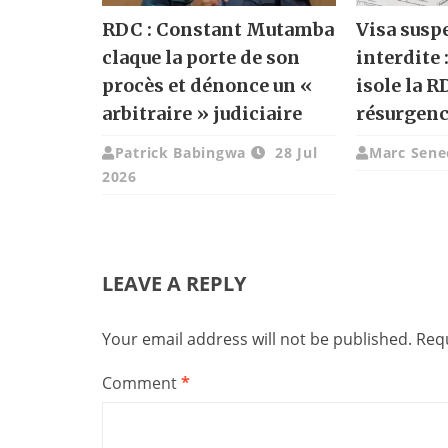
RDC : Constant Mutamba
Visa susp
claque la porte de son
interdite 
procès et dénonce un «
isole la R
arbitraire » judiciaire
résurgenc
Patrick Babingwa
28 Jul
Marc Sene
2026
LEAVE A REPLY
Your email address will not be published.
Requ
Comment
*