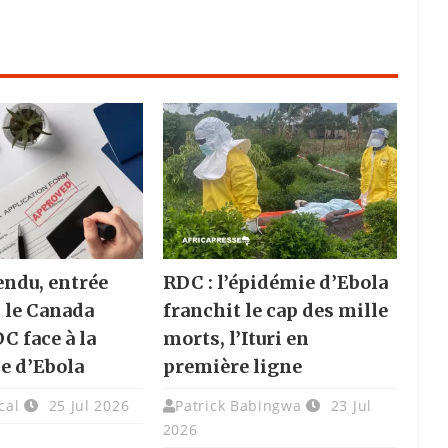
endu, entrée
RDC : l’épidémie d’Ebola
: le Canada
franchit le cap des mille
DC face à la
morts, l’Ituri en
e d’Ebola
première ligne
cal
25 Jul 2026
Patrick Babingwa
23 Jul
2026