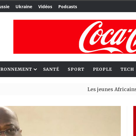
ussie
Ukraine
Vidéos
Podcasts
IRONNEMENT
SANTÉ
SPORT
PEOPLE
TECH
Les jeunes Africains retrouv
Aliko Dangote et Mark Carne