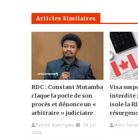
Articles Similaires
RDC : Constant Mutamba
Visa susp
claque la porte de son
interdite 
procès et dénonce un «
isole la R
arbitraire » judiciaire
résurgenc
Patrick Babingwa
28 Jul
Marc Sene
2026