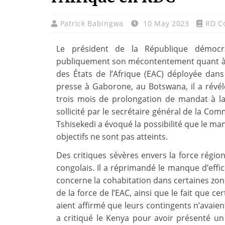
Patrick Babingwa
10 May 2023
RD C
Le président de la République démocra
publiquement son mécontentement quant à l’
des États de l’Afrique (EAC) déployée dan
presse à Gaborone, au Botswana, il a révé
trois mois de prolongation de mandat à la 
sollicité par le secrétaire général de la Com
Tshisekedi a évoqué la possibilité que le man
objectifs ne sont pas atteints.
Des critiques sévères envers la force région
congolais. Il a réprimandé le manque d’effi
concerne la cohabitation dans certaines zon
de la force de l’EAC, ainsi que le fait que c
aient affirmé que leurs contingents n’avaien
a critiqué le Kenya pour avoir présenté 