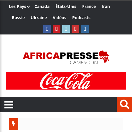
Les Pays
Canada
États-Unis
France
Iran
Russie
Ukraine
Vidéos
Podcasts
Côte d’Ivo