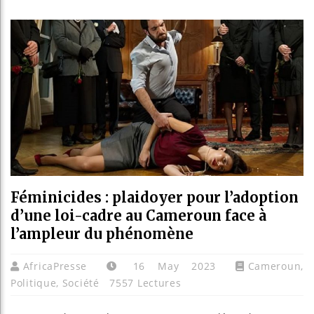
Réforme él
Bénin : Pa
Aliko Dang
Féminicides : plaidoyer pour l’adoption
d’une loi-cadre au Cameroun face à
l’ampleur du phénomène
AfricaPresse
16 May 2023
Cameroun
,
Politique
,
Société
7557 Lectures