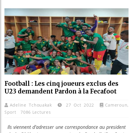
Les jeu
Guinée
Réforme
Bénin :
Football : Les cinq joueurs exclus des
U23 demandent Pardon à la Fecafoot
Adeline Tchouakak
27 Oct 2022
Cameroun
,
Sport
7086 Lectures
Ils viennent d’adresser une correspondance au president