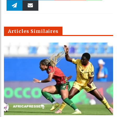
Faceboo
Twitter
linkedin
Pinteres
Reddit
WhatsAp
k
Telegra
Email
t
pt
m
Articles Similaires