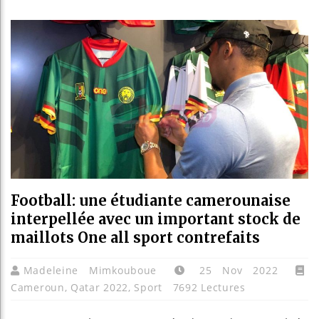
Bassir
Côte d
Tunisi
Ceuta 
Football: une étudiante camerounaise
interpellée avec un important stock de
maillots One all sport contrefaits
Madeleine Mimkouboue
25 Nov 2022
Cameroun
,
Qatar 2022
,
Sport
7692 Lectures