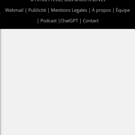
Webmail
|
Publicité
| Mentions Legales |
À propos
|
Équipe
|
Podcast
|
ChatGPT
|
Contact