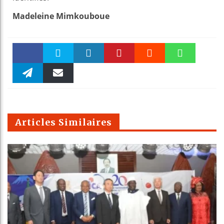
Madeleine Mimkouboue
Faceboo
Twitter
linkedin
Pinteres
Reddit
WhatsAp
k
Telegra
Email
t
pt
m
Articles Similaires