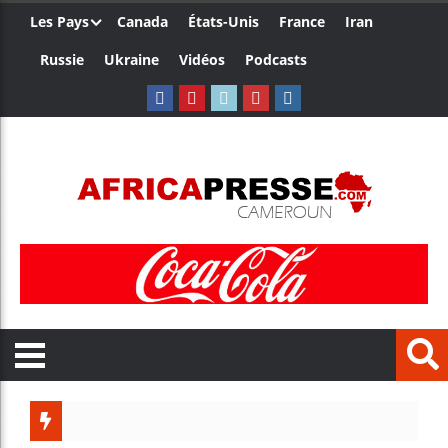
Les Pays
Canada
États-Unis
France
Iran
Russie
Ukraine
Vidéos
Podcasts
Le Cam