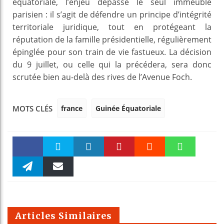
équatoriale, l’enjeu dépasse le seul immeuble
parisien : il s’agit de défendre un principe d’intégrité
territoriale juridique, tout en protégeant la
réputation de la famille présidentielle, régulièrement
épinglée pour son train de vie fastueux. La décision
du 9 juillet, ou celle qui la précédera, sera donc
scrutée bien au-delà des rives de l’Avenue Foch.
france
Guinée Équatoriale
MOTS CLÉS
Faceboo
Twitter
linkedin
Pinteres
Reddit
WhatsAp
k
Telegra
Email
t
pt
m
Articles Similaires