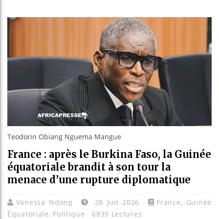
Guinée : Ni
Réforme élec
Bénin : Patr
Aliko Dango
Teodorin Obiang Nguema Mangue
France : après le Burkina Faso, la Guinée
équatoriale brandit à son tour la
menace d’une rupture diplomatique
Vanessa Ndong
28 Jun 2026
France
,
Guinée
Équatoriale
,
Politique
6835 Lectures