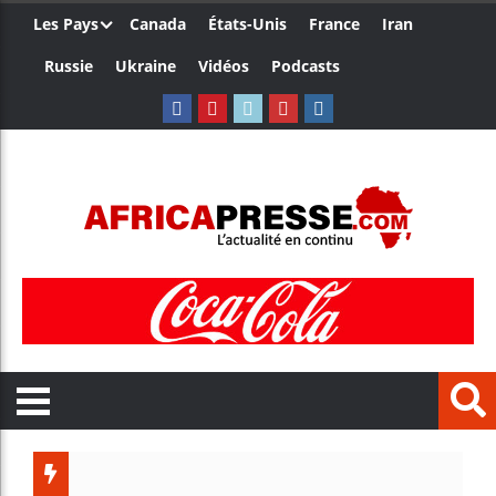
Les Pays
Canada
États-Unis
France
Iran
Russie
Ukraine
Vidéos
Podcasts
Trump n