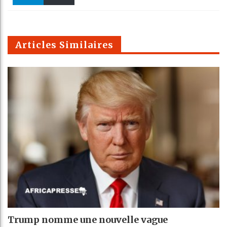
k
Telegra
Email
t
pt
m
Articles Similaires
Trump nomme une nouvelle vague