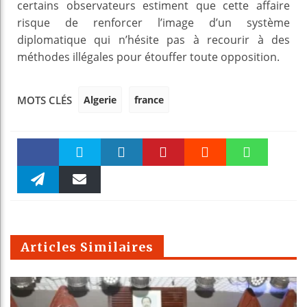
certains observateurs estiment que cette affaire
risque de renforcer l’image d’un système
diplomatique qui n’hésite pas à recourir à des
méthodes illégales pour étouffer toute opposition.
Algerie
france
MOTS CLÉS
Faceboo
Twitter
linkedin
Pinteres
Reddit
WhatsAp
k
Telegra
Email
t
pt
m
Articles Similaires