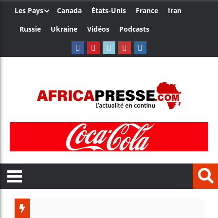
Les Pays
Canada
États-Unis
France
Iran
Russie
Ukraine
Vidéos
Podcasts
Le Camero