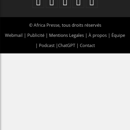
©
Africa Presse
, tous droits réservés
Webmail
|
Publicité
| Mentions Legales |
À propos
|
Équipe
|
Podcast
|
ChatGPT
|
Contact