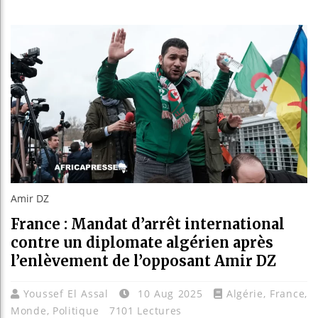
Bassirou 
Côte d’Iv
Tunisie :
Ceuta : Ra
Amir DZ
France : Mandat d’arrêt international
contre un diplomate algérien après
l’enlèvement de l’opposant Amir DZ
Youssef El Assal
10 Aug 2025
Algérie
,
France
,
Monde
,
Politique
7101 Lectures