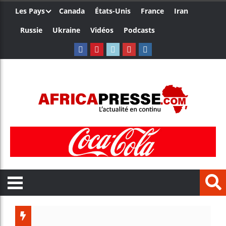
Les Pays
Canada
États-Unis
France
Iran
Russie
Ukraine
Vidéos
Podcasts
Trump n