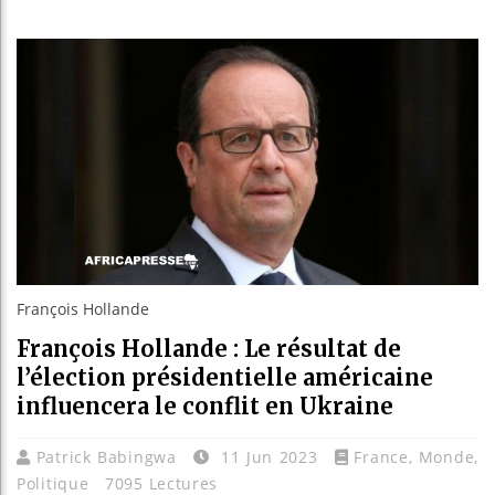
Les jeun
Guinée 
Réforme 
Bénin : 
François Hollande
François Hollande : Le résultat de
l’élection présidentielle américaine
influencera le conflit en Ukraine
Patrick Babingwa
11 Jun 2023
France
,
Monde
,
Politique
7095 Lectures