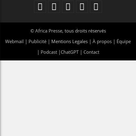
©
Africa Presse
, tous droits réservés
Webmail
|
Publicité
| Mentions Legales |
À propos
|
Équipe
|
Podcast
|
ChatGPT
|
Contact