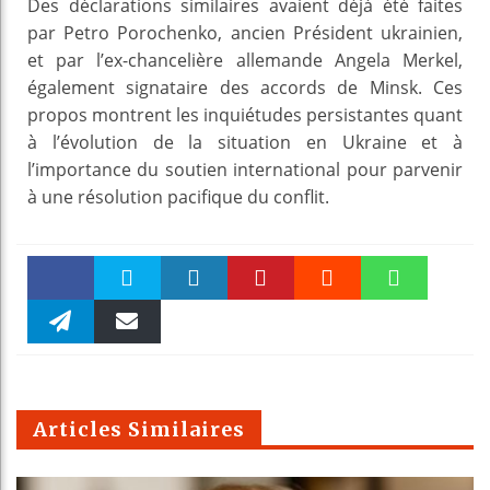
Des déclarations similaires avaient déjà été faites
par Petro Porochenko, ancien Président ukrainien,
et par l’ex-chancelière allemande Angela Merkel,
également signataire des accords de Minsk. Ces
propos montrent les inquiétudes persistantes quant
à l’évolution de la situation en Ukraine et à
l’importance du soutien international pour parvenir
à une résolution pacifique du conflit.
Faceboo
Twitter
linkedin
Pinteres
Reddit
WhatsAp
k
Telegra
Email
t
pt
m
Articles Similaires