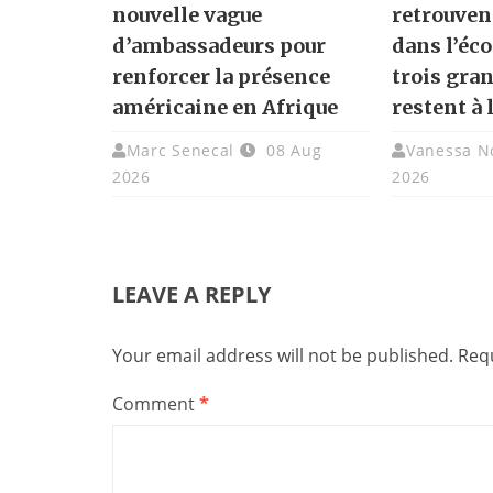
nouvelle vague
retrouven
d’ambassadeurs pour
dans l’éc
renforcer la présence
trois gra
américaine en Afrique
restent à 
Marc Senecal
08 Aug
Vanessa N
2026
2026
LEAVE A REPLY
Your email address will not be published.
Requ
Comment
*