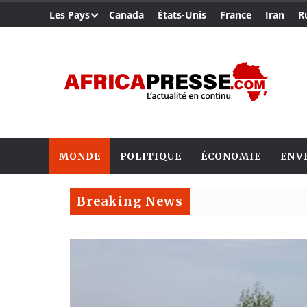
Les Pays
Canada
États-Unis
France
Iran
R
MONDE
POLITIQUE
ÉCONOMIE
ENV
Breaking News