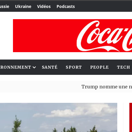
ussie
Ukraine
Vidéos
Podcasts
IRONNEMENT
SANTÉ
SPORT
PEOPLE
TECH
Trump nomme une nouvelle vagu
Bénin : Patrice Talon élu prési