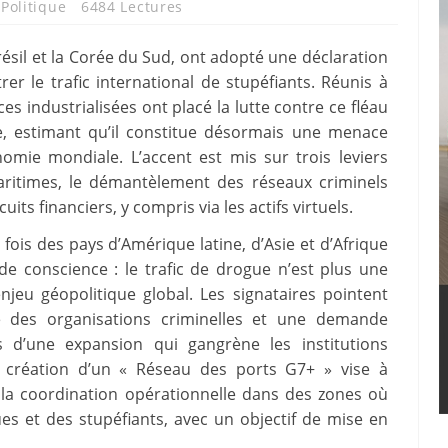
,
Politique
6484 Lectures
résil et la Corée du Sud, ont adopté une déclaration
 le trafic international de stupéfiants. Réunis à
ces industrialisées ont placé la lutte contre ce fléau
ve, estimant qu’il constitue désormais une menace
onomie mondiale. L’accent est mis sur trois leviers
maritimes, le démantèlement des réseaux criminels
its financiers, y compris via les actifs virtuels.
fois des pays d’Amérique latine, d’Asie et d’Afrique
de conscience : le trafic de drogue n’est plus une
njeu géopolitique global. Les signataires pointent
ité des organisations criminelles et une demande
’une expansion qui gangrène les institutions
a création d’un « Réseau des ports G7+ » vise à
 la coordination opérationnelle dans des zones où
ues et des stupéfiants, avec un objectif de mise en