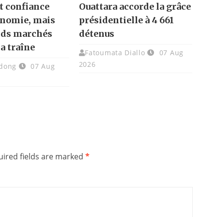
t confiance
Ouattara accorde la grâce
onomie, mais
présidentielle à 4 661
nds marchés
détenus
la traîne
Fatoumata Diallo
07 Aug
2026
dong
07 Aug
ired fields are marked
*