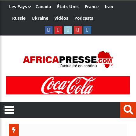
Les Pays
Canada
États-Unis
France
Iran
Russie
Ukraine
Vidéos
Podcasts
Les je