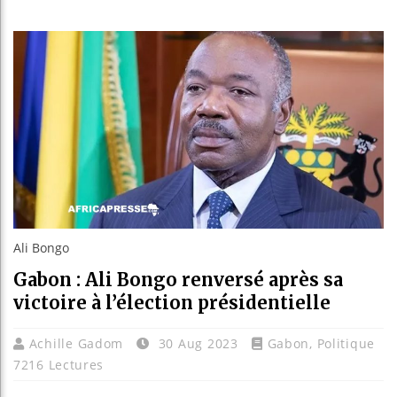
Guinée
Réform
Bénin 
Aliko 
Ali Bongo
Gabon : Ali Bongo renversé après sa
victoire à l’élection présidentielle
Achille Gadom
30 Aug 2023
Gabon
,
Politique
7216 Lectures