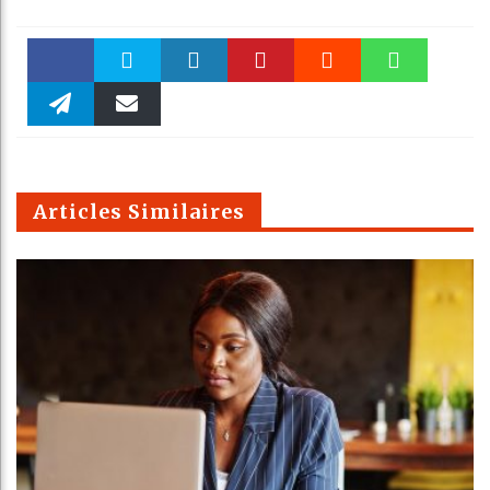
Faceboo
Twitter
linkedin
Pinteres
Reddit
WhatsAp
k
Telegra
Email
t
pt
m
Articles Similaires