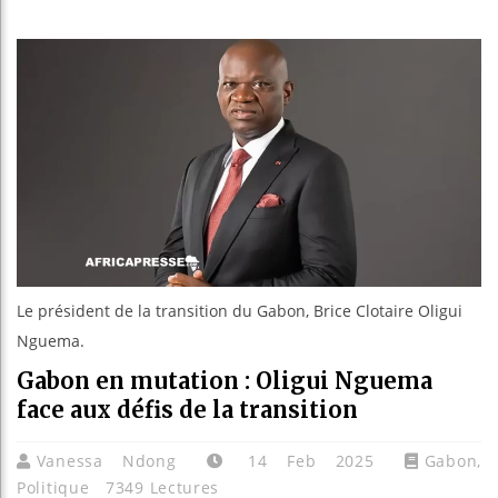
Réforme 
Bénin : 
Aliko Da
Le président de la transition du Gabon, Brice Clotaire Oligui
Nguema.
Gabon en mutation : Oligui Nguema
face aux défis de la transition
Vanessa Ndong
14 Feb 2025
Gabon
,
Politique
7349 Lectures