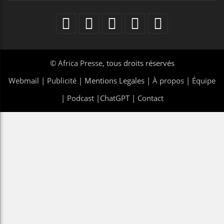
©
Africa Presse
, tous droits réservés
Webmail
|
Publicité
| Mentions Legales |
À propos
|
Équipe
|
Podcast
|
ChatGPT
|
Contact