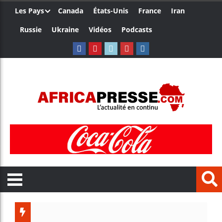
Les Pays
Canada
États-Unis
France
Iran
Russie
Ukraine
Vidéos
Podcasts
Côte d’I