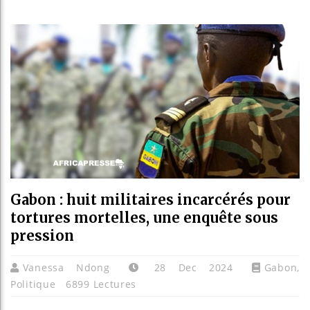
Guinée :
Réforme 
Bénin : 
Aliko Da
Gabon : huit militaires incarcérés pour
tortures mortelles, une enquête sous
pression
Vanessa Ndong
28 Dec 2024
Gabon
,
Politique
6899 Lectures