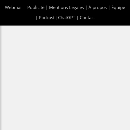
Webmail
|
Publicité
| Mentions Legales |
À propos
|
Équipe
|
Podcast
|
ChatGPT
|
Contact