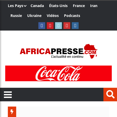
Les Pays
Canada
États-Unis
France
Iran
Russie
Ukraine
Vidéos
Podcasts
Les jeun