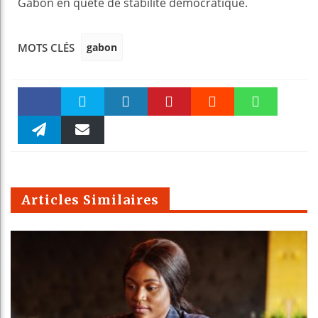
Gabon en quête de stabilité démocratique.
gabon
MOTS CLÉS
Faceboo
Twitter
linkedin
Pinteres
Reddit
WhatsAp
k
Telegra
Email
t
pt
m
Articles Similaires