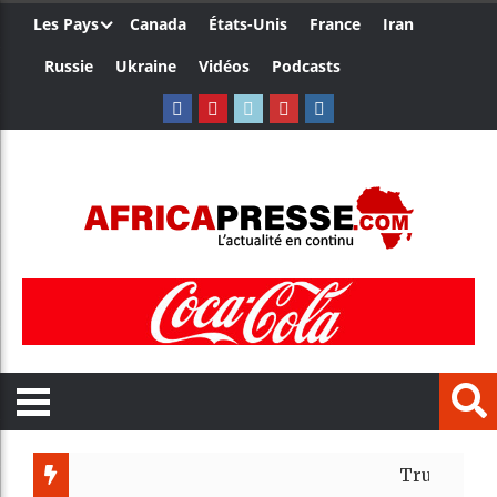
Les Pays
Canada
États-Unis
France
Iran
Russie
Ukraine
Vidéos
Podcasts
Trump nomme une no