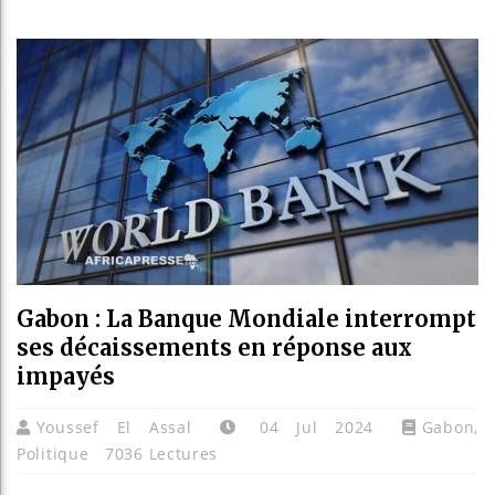
Les jeunes Africains
Guinée : Nimba Mini
Réforme électorale en
Bénin : Patrice Talo
Gabon : La Banque Mondiale interrompt
ses décaissements en réponse aux
impayés
Youssef El Assal
04 Jul 2024
Gabon
,
Politique
7036 Lectures