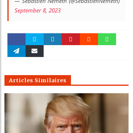
— Sébastien Németh (@SebastienNemeth)
September 8, 2023
Faceboo
Twitter
linkedin
Pinteres
Reddit
WhatsAp
k
Telegra
Email
t
pt
m
Articles Similaires