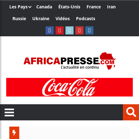
Les Pays
Canada
États-Unis
France
Iran
Russie
Ukraine
Vidéos
Podcasts
Trump n