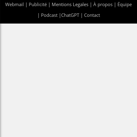
Webmail
|
Publicité
| Mentions Legales |
À propos
|
Équipe
|
Podcast
|
ChatGPT
|
Contact