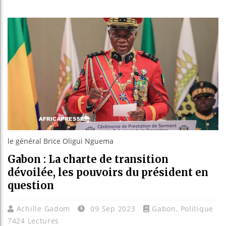
Les jeun
Guinée :
Réforme 
Bénin : 
le général Brice Oligui Nguema
Gabon : La charte de transition
dévoilée, les pouvoirs du président en
question
Achille Gadom
09 Sep 2023
Gabon
,
Politique
7424 Lectures