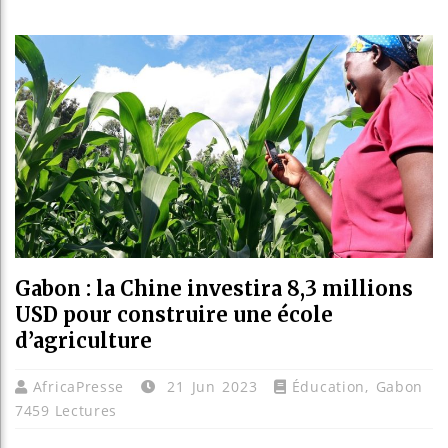
Guinée 
Réforme 
Bénin : 
Aliko Da
Gabon : la Chine investira 8,3 millions
USD pour construire une école
d’agriculture
AfricaPresse
21 Jun 2023
Éducation
,
Gabon
7459 Lectures