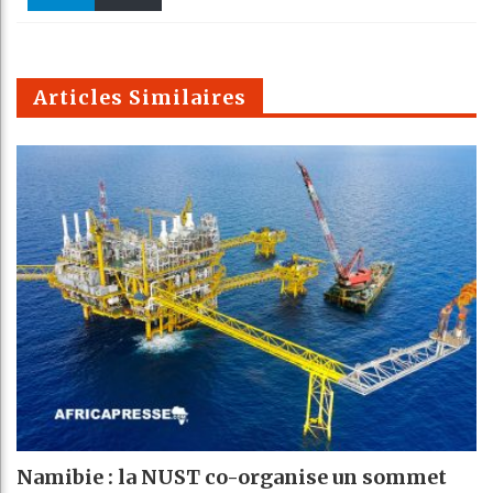
k
Telegra
Email
t
pt
m
Articles Similaires
Namibie : la NUST co-organise un sommet