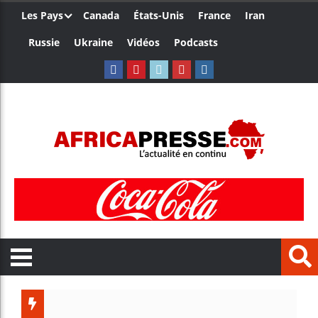
Les Pays
Canada
États-Unis
France
Iran
Russie
Ukraine
Vidéos
Podcasts
Les jeun