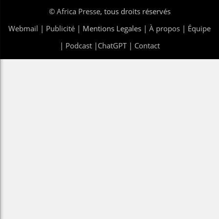
©
Africa Presse
, tous droits réservés
Webmail
|
Publicité
| Mentions Legales |
À propos
|
Équipe
|
Podcast
|
ChatGPT
|
Contact