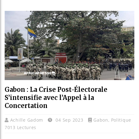
Guinée : Nimba Mining franchit
Réforme électorale en Côte d’Ivo
Bénin : Patrice Talon élu prési
Aliko Dangote et Mark Carney e
Gabon : La Crise Post-Électorale
S’intensifie avec l’Appel à la
Concertation
Achille Gadom
04 Sep 2023
Gabon
,
Politique
7013 Lectures