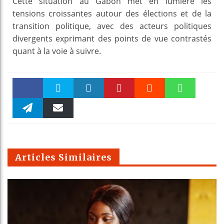
Cette situation au Gabon met en lumière les
tensions croissantes autour des élections et de la
transition politique, avec des acteurs politiques
divergents exprimant des points de vue contrastés
quant à la voie à suivre.
Faceboo
Twitter
linkedin
Pinteres
Reddit
WhatsAp
k
Telegra
Email
t
pt
m
Articles Similaires