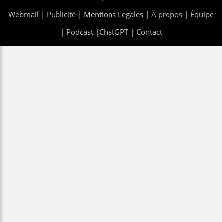
Webmail
|
Publicité
| Mentions Legales |
À propos
|
Équipe
|
Podcast
|
ChatGPT
|
Contact