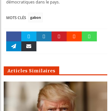
démocratiques dans le pays.
gabon
MOTS CLÉS
Faceboo
Twitter
linkedin
Pinteres
Reddit
WhatsAp
k
Telegra
Email
t
pt
m
Articles Similaires