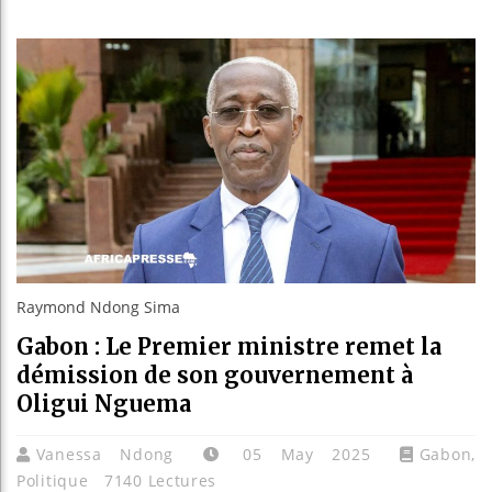
Les jeunes
Guinée : N
Réforme él
Bénin : Pa
Raymond Ndong Sima
Gabon : Le Premier ministre remet la
démission de son gouvernement à
Oligui Nguema
Vanessa Ndong
05 May 2025
Gabon
,
Politique
7140 Lectures