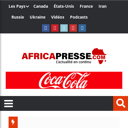
Les Pays
Canada
États-Unis
France
Iran
Russie
Ukraine
Vidéos
Podcasts
Trump nom